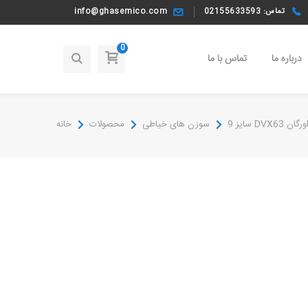
تماس: 02155633593
info@ghasemico.com
0
درباره ما
تماس با ما
DVX6 سایز 9
سوزن های خیاطی
محصولات
خانه