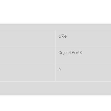
اورگان
Organ-DVx63
9