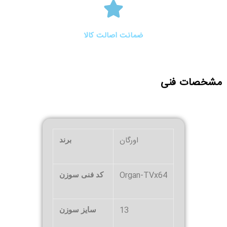
ضمانت اصالت کالا
مشخصات فنی
اورگان
برند
Organ-TVx64
کد فنی سوزن
13
سایز سوزن