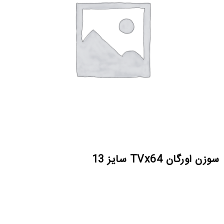
سوزن اورگان TVx64 سایز 13