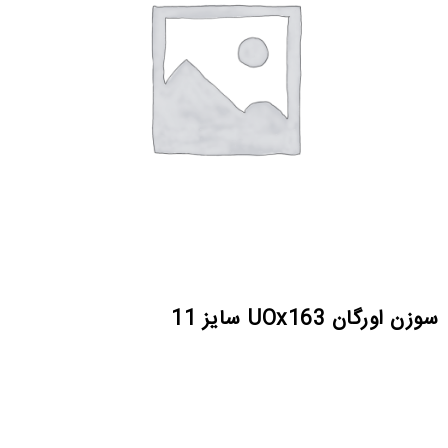
سوزن اورگان UOx163 سایز 11