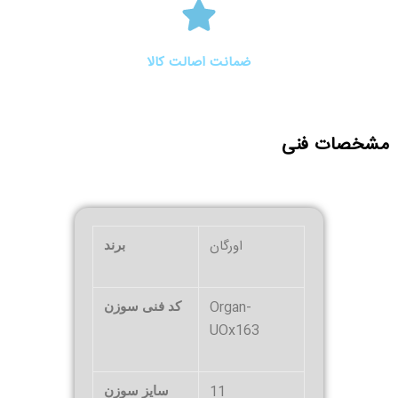
ضمانت اصالت کالا
مشخصات فنی
اورگان
برند
Organ-
کد فنی سوزن
UOx163
11
سایز سوزن