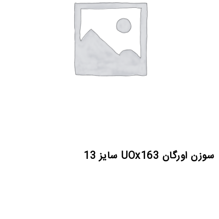
سوزن اورگان UOx163 سایز 13