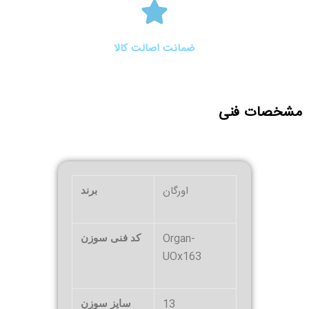
ضمانت اصالت کالا
مشخصات فنی
اورگان
برند
Organ-
کد فنی سوزن
UOx163
13
سایز سوزن